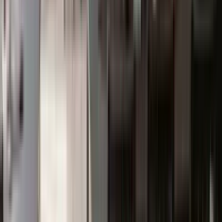
สภาพอากาศแปรปรวน มีฝนประปราย