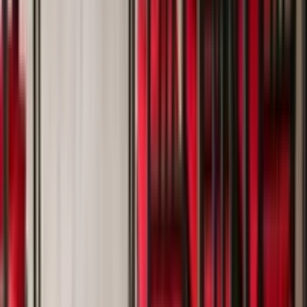
ถิ่นได้
เคล็ดลับจากนักเดินทางมืออาชีพ
เรียนรู้วลีภาษาเยอรมันพื้นฐานบางประโยค จะช่วยให้การ
สื่อสารกับคนท้องถิ่นเป็นไปอย่างราบรื่นยิ่งขึ้น
คำถามที่พบบ่อย
ทุกสิ่งที่คุณต้องรู้เกี่ยวกับการเข้าพักที่ DORMERO Hotel Dessau-
Roßlau
เวลาเช็กอินและเช็กเอาต์คือกี่โมง?
มีนโยบายการยกเลิกหรือไม่?
มีบริการ WiFi ในโรงแรมหรือไม่?
มีที่จอดรถที่โรงแรมหรือไม่?