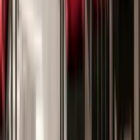
อีเมลแบบเลือกรับหลังราคาลดลงตามเงื่อนไข — ฟรี ไม่ต้องใช้
บัตร
อาหารเช้า US$22
ตั้งการแจ้งเตือนราคา
HPT
ติดตามราคาต่ำสุดที่แสดงในรายการห้องพักของ Booking.com
สำหรับวันที่เลือก การตรวจสอบมีกำหนดตามกำหนดการที่เกิด
ซ้ำ โดยเวลาอาจเปลี่ยนแปลงได้ อีเมลแบบเลือกรับใช้กับราคาที่
ลดลงตามเงื่อนไขเท่านั้น
เกี่ยวกับเรา
ติดต่อเรา
จุดหมายปลายทางยอดนิยม