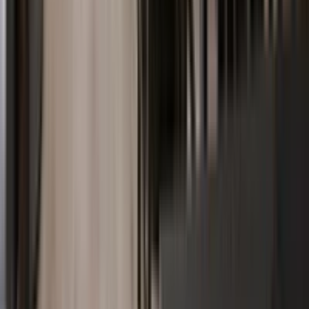
แคริบเบียน
แนสซอ
มอนเทโก เบย์
เนกริล
ปุนตา คาน่า
ซาน ฮวน
ตะวันออกกลาง
ดูไบ
อาบูดาบี
เยรูซาเล็ม
เพตรา
โดหา
โอเชียเนีย
ซิดนีย์