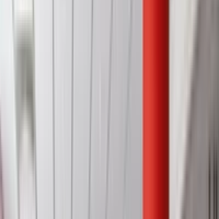
ข้อมูลเชิงลึกด้านราคาสำหรับ DORMERO Hotel
Dessau-Roßlau
ช่วงราคาต่ำสุด:
13 กรกฎาคม, 20 กรกฎาคม, 21
กรกฎาคม, 27 กรกฎาคม, 3 สิงหาคม, 4 สิงหาคม, 10
สิงหาคม, 17 สิงหาคม, 18 สิงหาคม, 20 สิงหาคม, 21
สิงหาคม, 24 สิงหาคม, 25 สิงหาคม, 27 สิงหาคม, 31
สิงหาคม, 7 กันยายน, 14 กันยายน, 21 กันยายน, 28
กันยายน, 5 ตุลาคม, 6 ตุลาคม, 9 ตุลาคม, 12 ตุลาคม, 16
ตุลาคม, 19 ตุลาคม, 20 ตุลาคม, 21 ตุลาคม, 23 ตุลาคม, 25
ตุลาคม, 26 ตุลาคม, 2 พฤศจิกายน, 3 พฤศจิกายน, 6
พฤศจิกายน, 9 พฤศจิกายน, 10 พฤศจิกายน, 12
พฤศจิกายน, 13 พฤศจิกายน, 14 พฤศจิกายน, 15
พฤศจิกายน, 16 พฤศจิกายน, 17 พฤศจิกายน, 18
พฤศจิกายน, 19 พฤศจิกายน, 20 พฤศจิกายน, 21
พฤศจิกายน, 22 พฤศจิกายน, 23 พฤศจิกายน, 24
พฤศจิกายน, 25 พฤศจิกายน, 26 พฤศจิกายน, 27
พฤศจิกายน, 28 พฤศจิกายน, 29 พฤศจิกายน, 30