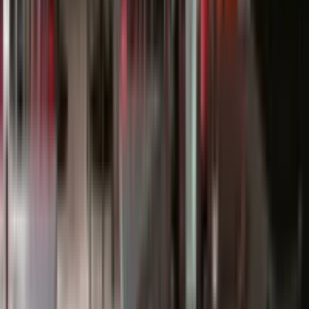
คนไม่พลุกพล่านเท่าฤดูร้อน
ข้อควรพิจารณา