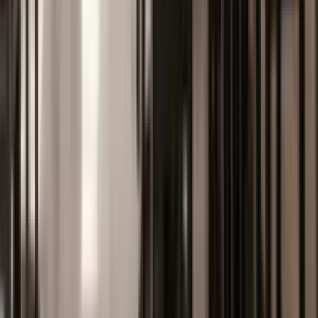
แผนราคา
Compare
vs Hopper
vs Google Hotels
vs Pruvo
vs Ratepunk
Resources
How to Track Hotel Prices
Best Hotel Price Trackers
Hotel Price Drop After Booking
Track Hotel Prices
Track Expedia Prices
Price Alert Features
Hotel Price Monitoring
จุดหมายปลายทางยอดนิยม
อเมริกาเหนือ
นิวยอร์ก