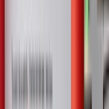
ดูเส้นทาง
สิ่งอำนวยความสะดวกและบริการ
ไฮไลท์ของที่พัก
ที่จอดรถ
นำสัตว์เลี้ยงเข้าพักได้
WiFi
ห้องสำหรับครอบครัว
ห้องปลอดบุหรี่
สิ่งจำเป็น
สิ่งอำนวยความสะดวก
บริการ
ห้องพัก