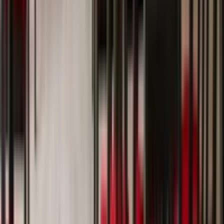
เคล็ดลับการท่องเที่ยวที่จำเป็นสำหรับ เดสเซา เยอรมนี
คำแนะนำจากผู้เชี่ยวชาญเพื่อช่วยให้คุณได้รับประโยชน์สูงสุด
จากการเยือน
การเดินทาง
อาหารและการรับประทานอาหาร
ประเพณีท้องถิ่น
ความปลอดภัย
การเดินทาง
เดสเซามีระบบขนส่งสาธารณะที่เชื่อมต่อกันอย่างดี ทำให้การ
เดินทางภายในเมืองและบริเวณรอบ ๆ เป็นเรื่องง่าย
เคล็ดลับการคมนาคม
1
.
ใช้บริการรถรางและรถบัสเพื่อการเดินทางที่สะดวก
2
.
พิจารณาซื้อบัตรรายวันเพื่อใช้เดินทางไม่จำกัดเที่ยว
3
.
สามารถเช่าจักรยานเพื่อสัมผัสบรรยากาศแบบคนท้อง