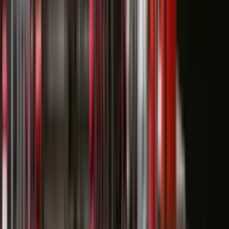
สวนดอกไม้เริ่มบาน