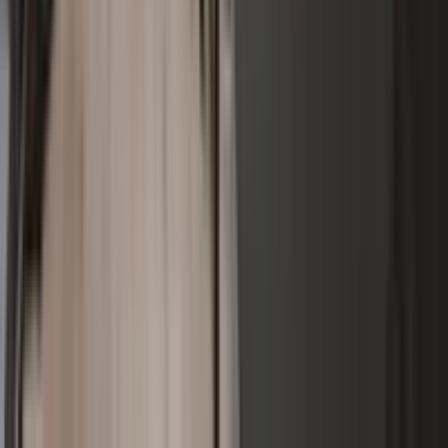
เมลเบิร์น
บริสเบน
แคร์นส์
เพิร์ธ
แอฟริกา
เคปทาวน์
โจฮันเนสเบิร์ก
มาราเกช
เฟส
ไคโร
© Copyright 2026 Hotel Price Tracker. All Rights Reserved.
Some booking links on this site are affiliate links — we may earn a
commission when you book through them, at no extra cost to you.
ข้อกำหนดการใช้บริการ
นโยบายความเป็นส่วนตัว
นโยบายคุกกี้
🇹🇭
ภาษาไทย