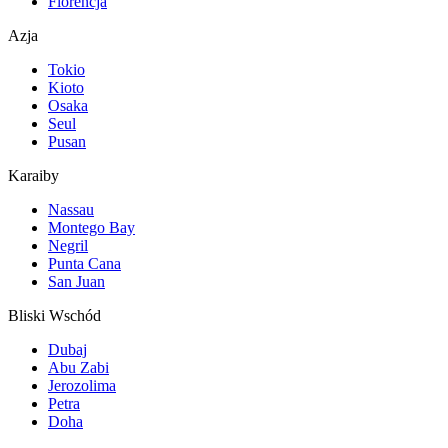
Florencja
Azja
Tokio
Kioto
Osaka
Seul
Pusan
Karaiby
Nassau
Montego Bay
Negril
Punta Cana
San Juan
Bliski Wschód
Dubaj
Abu Zabi
Jerozolima
Petra
Doha