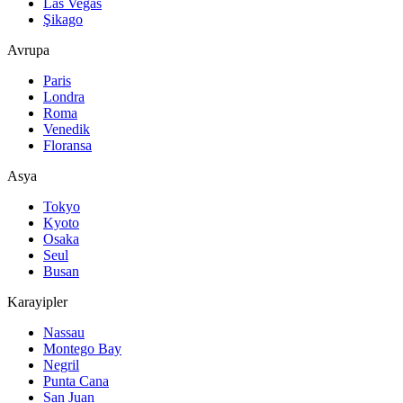
Las Vegas
Şikago
Avrupa
Paris
Londra
Roma
Venedik
Floransa
Asya
Tokyo
Kyoto
Osaka
Seul
Busan
Karayipler
Nassau
Montego Bay
Negril
Punta Cana
San Juan