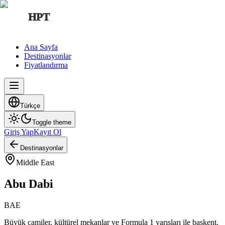
HPT
Ana Sayfa
Destinasyonlar
Fiyatlandırma
Türkçe
Toggle theme
Giriş Yap
Kayıt Ol
Destinasyonlar
Middle East
Abu Dabi
BAE
Büyük camiler, kültürel mekanlar ve Formula 1 yarışları ile başkent.