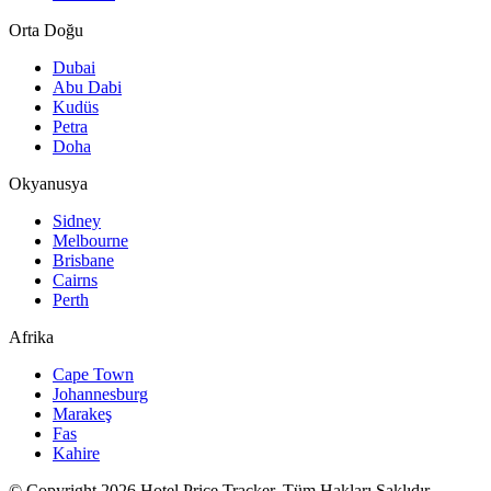
Orta Doğu
Dubai
Abu Dabi
Kudüs
Petra
Doha
Okyanusya
Sidney
Melbourne
Brisbane
Cairns
Perth
Afrika
Cape Town
Johannesburg
Marakeş
Fas
Kahire
© Copyright 2026 Hotel Price Tracker. Tüm Hakları Saklıdır.